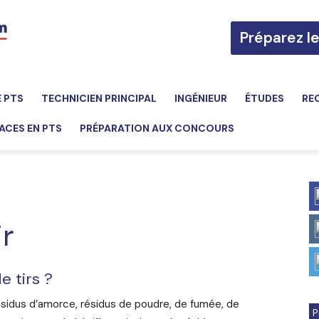
Préparez l
E PTS
TECHNICIEN PRINCIPAL
INGÉNIEUR
ÉTUDES
RE
ACES EN PTS
PRÉPARATION AUX CONCOURS
ir
e tirs ?
 résidus d’amorce, résidus de poudre, de fumée, de
P