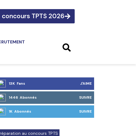
e concours TPTS 2026
CRUTEMENT
13K Fans
J'AIME
1446 Abonnés
SUIVRE
1K Abonnés
SUIVRE
réparation au concours TPTS