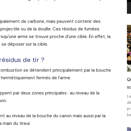
ipalement de carbone, mais peuvent contenir des
rojectile ou de la douille. Ces résidus de fumées
squ’une arme se trouve proche d’une cible. En effet, la
e déposer sur la cible.
ésidus de tir ?
 combustion se détendent principalement par la bouche
n hermétiquement fermés de l’arme.
Q
sc
happent par deux zones principales : au niveau de la
Le
non.
dé
pr
ba
tent au niveau de la bouche du canon mais aussi par la
a main du tireur.