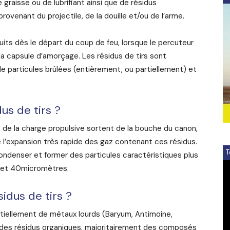
 graisse ou de lubrifiant ainsi que de résidus
rovenant du projectile, de la douille et/ou de l’arme.
duits dès le départ du coup de feu, lorsque le percuteur
la capsule d’amorçage. Les résidus de tirs sont
e particules brûlées (entièrement, ou partiellement) et
us de tirs ?
t de la charge propulsive sortent de la bouche du canon,
de l’expansion très rapide des gaz contenant ces résidus.
T
ndenser et former des particules caractéristiques plus
V
1 et 40micromètres.
Pl
idus de tirs ?
tiellement de métaux lourds (Baryum, Antimoine,
t des résidus organiques, majoritairement des composés