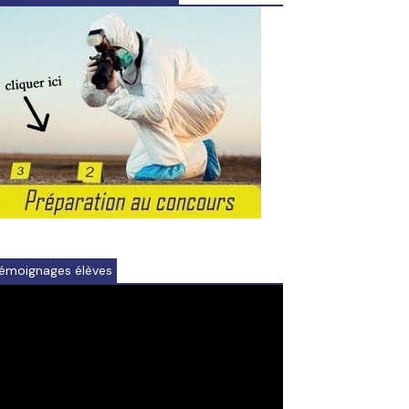
émoignages élèves
ideo
ayer