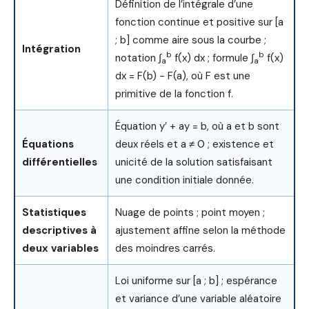
Définition de l’intégrale d’une
fonction continue et positive sur [a
; b] comme aire sous la courbe ;
Intégration
b
b
notation ∫
f(x) dx ; formule ∫
f(x)
a
a
dx = F(b) − F(a), où F est une
primitive de la fonction f.
Équation y′ + ay = b, où a et b sont
Équations
deux réels et a ≠ 0 ; existence et
différentielles
unicité de la solution satisfaisant
une condition initiale donnée.
Statistiques
Nuage de points ; point moyen ;
descriptives à
ajustement affine selon la méthode
deux variables
des moindres carrés.
Loi uniforme sur [a ; b] ; espérance
et variance d’une variable aléatoire