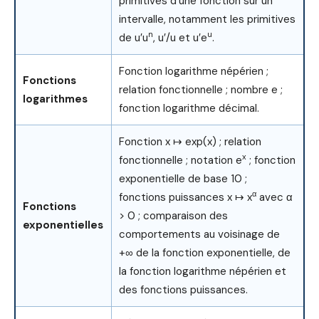
primitives d’une fonction sur un
intervalle, notamment les primitives
n
u
de u′u
, u′/u et u′e
.
Fonction logarithme népérien ;
Fonctions
relation fonctionnelle ; nombre e ;
logarithmes
fonction logarithme décimal.
Fonction x ↦ exp(x) ; relation
x
fonctionnelle ; notation e
; fonction
exponentielle de base 10 ;
α
fonctions puissances x ↦ x
avec α
Fonctions
> 0 ; comparaison des
exponentielles
comportements au voisinage de
+∞ de la fonction exponentielle, de
la fonction logarithme népérien et
des fonctions puissances.