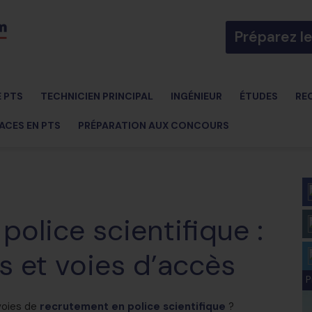
Préparez l
E PTS
TECHNICIEN PRINCIPAL
INGÉNIEUR
ÉTUDES
RE
ACES EN PTS
PRÉPARATION AUX CONCOURS
olice scientifique :
s et voies d’accès
P
voies de
recrutement en police scientifique
?