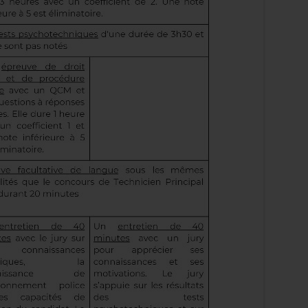
elon les conditions de la session.
urs interne.
ganisé par zone géographique.
que et scientifique.
 technicien en chef par avancement ou concours selon les
echnicien de PTS varient selon l’affectation. Le technicien
oire, de signalisation, de traitement de traces ou d’appui
tifique, les techniciens peuvent notamment être affectés
 ou DLPS ;