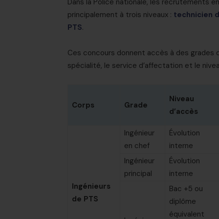
Dans la Police nationale, les recrutements en
principalement à trois niveaux :
technicien 
PTS
.
Ces concours donnent accès à des grades dif
spécialité, le service d’affectation et le nive
Niveau
Corps
Grade
d’accès
Ingénieur
Évolution
en chef
interne
Ingénieur
Évolution
principal
interne
Ingénieurs
Bac +5 ou
de PTS
diplôme
équivalent