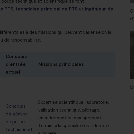
 police technique et scientifique se font
de PTS
,
technicien principal de PTS
et
ingénieur de
O
d
férents et à des missions qui peuvent varier selon la
au de responsabilité.
Concours
d’entrée
Missions principales
actuel
O
Expertise scientifique, laboratoire,
Concours
validation technique, pilotage,
d’ingénieur
encadrement ou management.
de police
Terrain si la spécialité est identité
technique et
judiciaire.