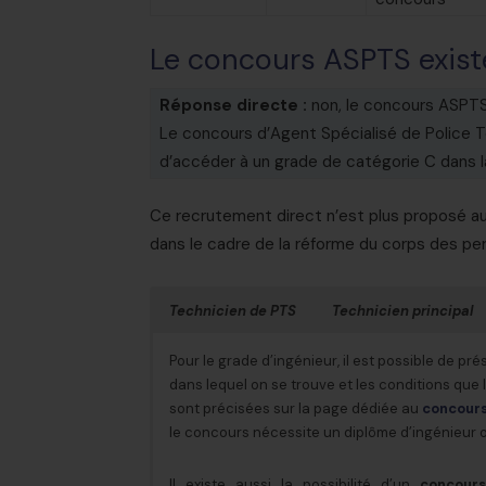
Le concours ASPTS existe
Réponse directe :
non, le concours ASPTS 
Le concours d’Agent Spécialisé de Police 
d’accéder à un grade de catégorie C dans la
Ce recrutement direct n’est plus proposé au
dans le cadre de la réforme du corps des per
Technicien de PTS
Technicien principal
Le concours de technicien de police technique 
Les épreuves et les conditions d’accès sont
Pour le grade d’ingénieur, il est possible de pré
technicien de PTS, constitue aujourd’hui le pr
de PTS
.
dans lequel on se trouve et les conditions que 
la police scientifique de la Police nationale. I
sont précisées sur la page dédiée au
concours
l’ancienne voie d’entrée au grade d’ASPTS, qu
Le concours de technicien principal de PTS pe
le concours nécessite un diplôme d’ingénieur o
troisième concours, selon les conditions pr
interne, les conditions sont les mêmes que pou
À retenir :
le concours de technicien de PTS e
Il existe aussi la possibilité d’un
concours