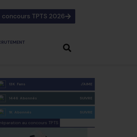
e concours TPTS 2026
CRUTEMENT
13K Fans
J'AIME
1446 Abonnés
SUIVRE
1K Abonnés
SUIVRE
réparation au concours TPTS