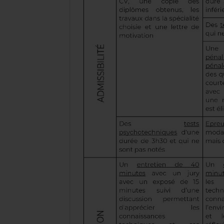
Niveau du
Bac ou diplôme équivalent s
concours
Voies d’accès
Concours externe et conco
Organisation
Concours déconcentré, or
Grade
Technicien de police techni
d’entrée
Évolution
Technicien principal, puis
possible
conditions applicables.
Une fois le concours réussi, les missions d’un t
peut exercer des missions de terrain, de laborat
technique aux enquêtes.
Dans l’organisation actuelle de la police scien
dans :
des Divisions de Police Scientifique ou DPS ;
des Divisions Locales de Police Scientifique