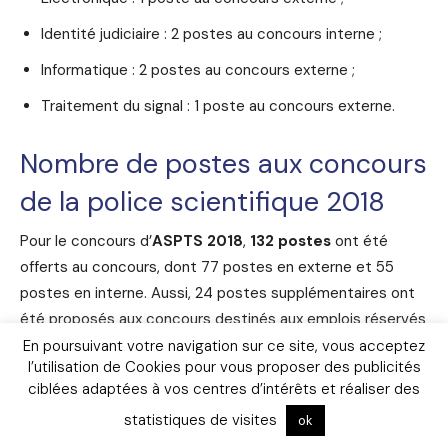
Identité judiciaire : 2 postes au concours interne ;
Informatique : 2 postes au concours externe ;
Traitement du signal : 1 poste au concours externe.
Nombre de postes aux concours
de la police scientifique 2018
Pour le concours d’
ASPTS 2018
,
132 postes
ont été
offerts au concours, dont 77 postes en externe et 55
postes en interne. Aussi, 24 postes supplémentaires ont
été proposés aux concours destinés aux emplois réservés
et aux travailleurs handicapés.
En poursuivant votre navigation sur ce site, vous acceptez
l’utilisation de Cookies pour vous proposer des publicités
ciblées adaptées à vos centres d’intérêts et réaliser des
Pour le concours de
technicien principal 2018
,
77
statistiques de visites
ok
postes
ont été offerts au concours, dont 47 en externe