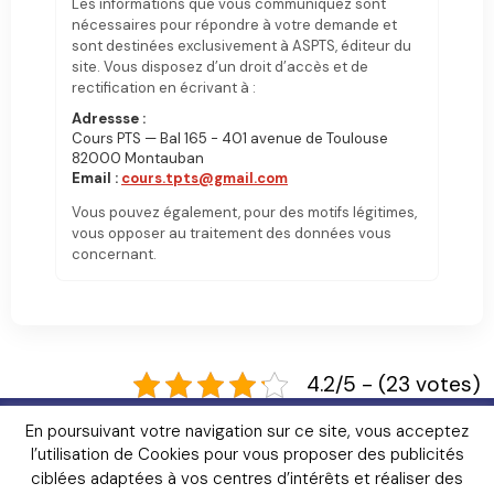
Les informations que vous communiquez sont
nécessaires pour répondre à votre demande et
sont destinées exclusivement à ASPTS, éditeur du
site. Vous disposez d’un droit d’accès et de
rectification en écrivant à :
Adressse :
Cours PTS — Bal 165 - 401 avenue de Toulouse
82000 Montauban
Email :
cours.tpts@gmail.com
Vous pouvez également, pour des motifs légitimes,
vous opposer au traitement des données vous
concernant.
4.2/5 - (23 votes)
Livres
FAQ
Lexique
Contact
En poursuivant votre navigation sur ce site, vous acceptez
Mentions Légales
Contributeurs
Témoignages
l’utilisation de Cookies pour vous proposer des publicités
Gendarmerie
ciblées adaptées à vos centres d’intérêts et réaliser des
© Copyright 2026 – www.police-scientifique.com – Site