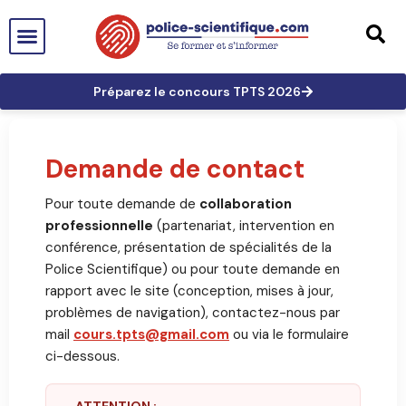
PTS EN FRANCE
TECHNICIEN DE PTS
TECHNICIEN PRINCIPAL
GRANDES AFFAIRES
LES TRACES EN PTS
PRÉPARATION AUX CONCOURS
Préparez le concours TPTS 2026
Demande de contact
Pour toute demande de
collaboration
professionnelle
(partenariat, intervention en
conférence, présentation de spécialités de la
Police Scientifique) ou pour toute demande en
rapport avec le site (conception, mises à jour,
problèmes de navigation), contactez-nous par
mail
cours.tpts@gmail.com
ou via le formulaire
ci-dessous.
ATTENTION :