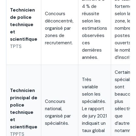
4 % de
fortemen
Technicien
Concours
réussite
selon la
de police
déconcentré,
selon les
zone, le
technique
organisé par
estimations
nombre d
et
zones de
observées
postes
scientifique
recrutement.
ces
ouverts e
TPTS
dernières
le nombre
années.
d’inscrits.
Certaines
Très
spécialité
variable
sont
Technicien
selon les
beaucoup
principal de
Concours
spécialités.
plus
police
national,
Le rapport
sélective
technique
organisé par
de jury 2021
que
et
spécialités.
indiquait un
d’autres,
scientifique
taux global
notamme
TPPTS