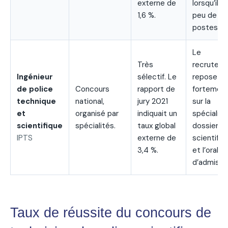
externe de
lorsqu’il y 
1,6 %.
peu de
postes.
Le
Très
recrutem
Ingénieur
sélectif. Le
repose
de police
Concours
rapport de
fortemen
technique
national,
jury 2021
sur la
et
organisé par
indiquait un
spécialité,
scientifique
spécialités.
taux global
dossier
IPTS
externe de
scientifiq
3,4 %.
et l’oral
d’admissio
Taux de réussite du concours de