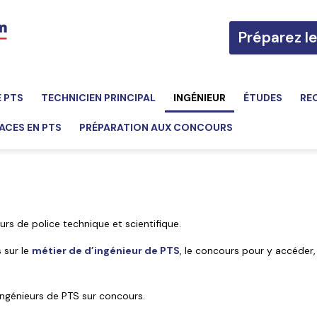
Préparez l
E PTS
TECHNICIEN PRINCIPAL
INGÉNIEUR
ÉTUDES
RE
ACES EN PTS
PRÉPARATION AUX CONCOURS
rs de police technique et scientifique.
 sur le
métier de d’ingénieur de PTS
, le concours pour y accéder,
ingénieurs de PTS sur concours.