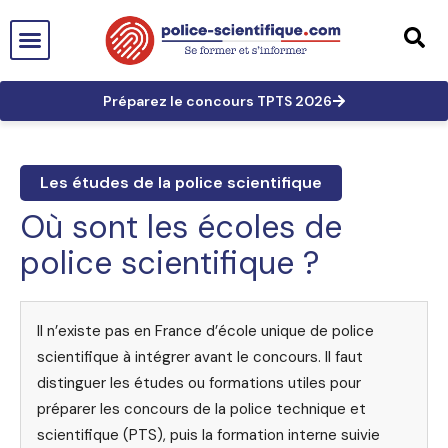
PTS EN FRANCE
TECHNICIEN DE PTS
TECHNICIEN PRINCIPAL
GRANDES AFFAIRES
LES TRACES EN PTS
PRÉPARATION AUX CONCOURS
Préparez le concours TPTS 2026
Les études de la police scientifique
Où sont les écoles de
police scientifique ?
Il n’existe pas en France d’école unique de police
scientifique à intégrer avant le concours. Il faut
distinguer les études ou formations utiles pour
préparer les concours de la police technique et
scientifique (PTS), puis la formation interne suivie