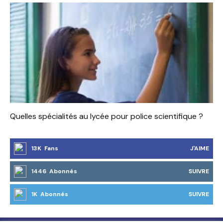
Quelles spécialités au lycée pour police scientifique ?
13K Fans
J'AIME
1446 Abonnés
SUIVRE
1K Abonnés
SUIVRE