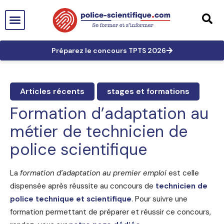
PTS EN FRANCE
TECHNICIEN DE PTS
TECHNICIEN PRINCIPAL
GRANDES AFFAIRES
LES TRACES EN PTS
PRÉPARATION AUX CONCOURS
Préparez le concours TPTS 2026
Articles récents
stages et formations
Formation d’adaptation au
métier de technicien de
police scientifique
La
formation d’adaptation au premier emploi
est celle
dispensée après réussite au concours de
technicien de
police technique et scientifique
. Pour suivre une
formation permettant de préparer et réussir ce concours,