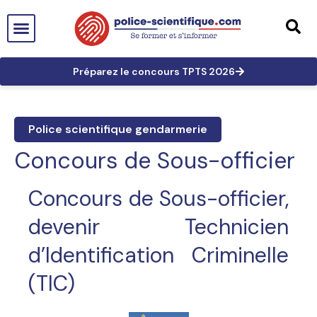
PTS EN FRANCE
TECHNICIEN DE PTS
TECHNICIEN PRINCIPAL
GRANDES AFFAIRES
LES TRACES EN PTS
PRÉPARATION AUX CONCOURS
Préparez le concours TPTS 2026
Police scientifique gendarmerie
Concours de Sous-officier
Concours de Sous-officier,
devenir Technicien
d’Identification Criminelle
(TIC)