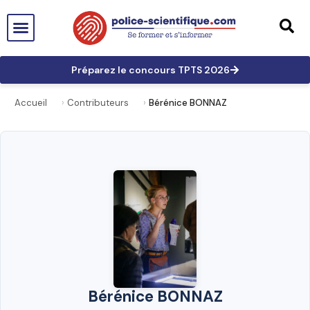
PTS EN FRANCE
TECHNICIEN DE PTS
TECHNICIEN PRINCIPAL
GRANDES AFFAIRES
LES TRACES EN PTS
PRÉPARATION AUX CONCOURS
Préparez le concours TPTS 2026
Accueil
Contributeurs
Bérénice BONNAZ
Bérénice BONNAZ