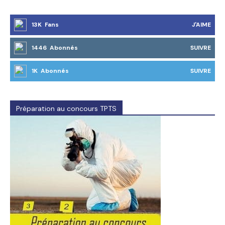
13K Fans
J'AIME
1446 Abonnés
SUIVRE
1K Abonnés
SUIVRE
Préparation au concours TPTS