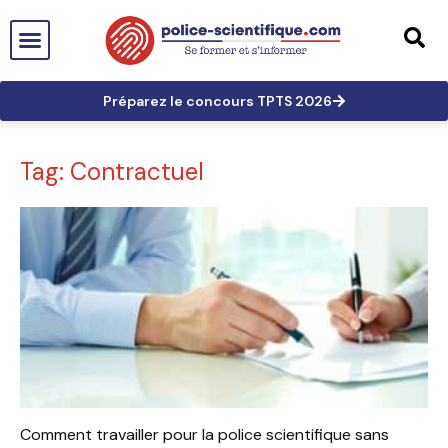
PTS EN FRANCE
TECHNICIEN DE PTS
TECHNICIEN PRINCIPAL
GRANDES AFFAIRES
LES TRACES EN PTS
PRÉPARATION AUX CONCOURS
Préparez le concours TPTS 2026
Tag: Contractuel
Comment travailler pour la police scientifique sans