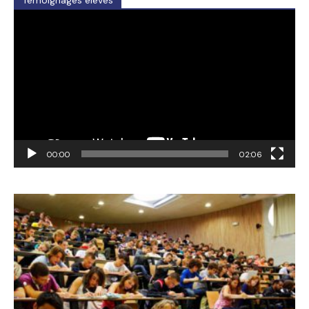
Video
Player
00:00
02:06