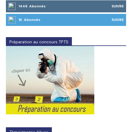
1446 Abonnés
SUIVRE
1K Abonnés
SUIVRE
Préparation au concours TPTS
Témoignages élèves