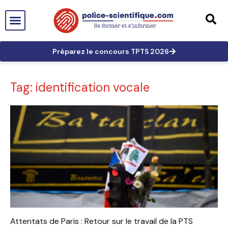
PTS EN FRANCE
TECHNICIEN DE PTS
TECHNICIEN PRINCIPAL
GRANDES AFFAIRES
LES TRACES EN PTS
PRÉPARATION AUX CONCOURS
Préparez le concours TPTS 2026
Tag: identification vocale
Attentats de Paris : Retour sur le travail de la PTS