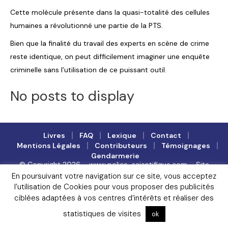
Cette molécule présente dans la quasi-totalité des cellules
humaines a révolutionné une partie de la PTS.
Bien que la finalité du travail des experts en scène de crime
reste identique, on peut difficilement imaginer une enquête
criminelle sans l’utilisation de ce puissant outil.
No posts to display
Livres
FAQ
Lexique
Contact
Mentions Légales
Contributeurs
Témoignages
Gendarmerie
© Copyright 2026 – www.police-scientifique.com – Site
indépendant de référence sur la police scientifique, en ligne
En poursuivant votre navigation sur ce site, vous acceptez
depuis 2011 – Tous droits réservés
l’utilisation de Cookies pour vous proposer des publicités
ciblées adaptées à vos centres d’intérêts et réaliser des
statistiques de visites
ok