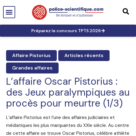
PTS EN FRANCE
TECHNICIEN DE PTS
TECHNICIEN PRINCIPAL
GRANDES AFFAIRES
LES TRACES EN PTS
PRÉPARATION AUX CONCOURS
Préparez le concours TPTS 2026
Affaire Pistorius
Articles récents
Grandes affaires
L’affaire Oscar Pistorius :
des Jeux paralympiques au
procès pour meurtre (1/3)
L’affaire Pistorius est l’une des affaires judiciaires et
médiatiques les plus marquantes du XXIe siècle. Au centre
de cette affaire se trouve Oscar Pistorius, célèbre athlète