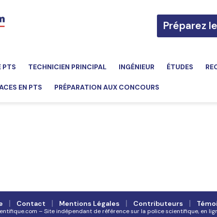
Préparez l
E PTS
TECHNICIEN PRINCIPAL
INGÉNIEUR
ÉTUDES
RE
ACES EN PTS
PRÉPARATION AUX CONCOURS
e
Contact
Mentions Légales
Contributeurs
Témo
ifique.com – Site indépendant de référence sur la police scientifique, en lig