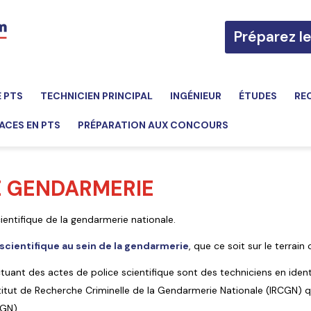
Préparez l
E PTS
TECHNICIEN PRINCIPAL
INGÉNIEUR
ÉTUDES
RE
ACES EN PTS
PRÉPARATION AUX CONCOURS
E GENDARMERIE
cientifique de la gendarmerie nationale.
 scientifique au sein de la gendarmerie
, que ce soit sur le terrain
ctuant des actes de police scientifique sont des techniciens en identi
nstitut de Recherche Criminelle de la Gendarmerie Nationale (IRCGN)
JGN)