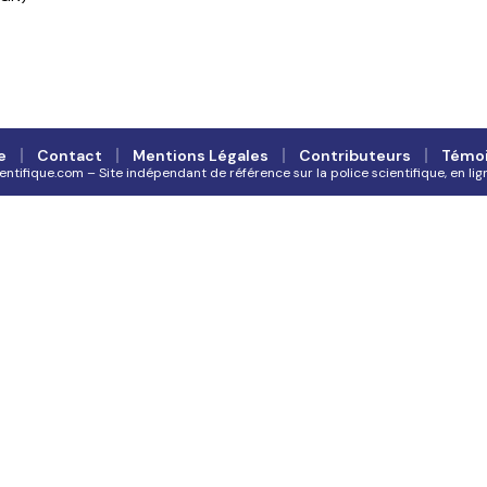
e
Contact
Mentions Légales
Contributeurs
Témo
ifique.com – Site indépendant de référence sur la police scientifique, en lig