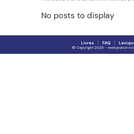
No posts to display
Livres
FAQ
Lexiqu
© Copyright 2026 – www.police-scient