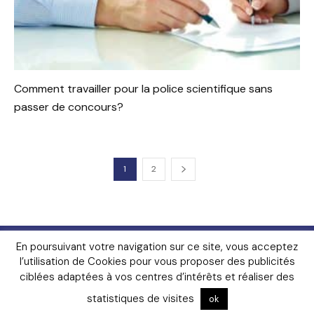
Comment travailler pour la police scientifique sans
passer de concours?
1
2
Livres
FAQ
Lexique
Contact
En poursuivant votre navigation sur ce site, vous acceptez
Mentions Légales
Contributeurs
Témoignages
l’utilisation de Cookies pour vous proposer des publicités
Gendarmerie
ciblées adaptées à vos centres d’intérêts et réaliser des
© Copyright 2026 – www.police-scientifique.com – Site
indépendant de référence sur la police scientifique, en ligne
statistiques de visites
ok
depuis 2011 – Tous droits réservés