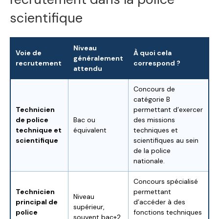
scientifique
Niveau
Voie de
À quoi cela
généralement
recrutement
correspond ?
attendu
Concours de
catégorie B
Technicien
permettant d’exercer
de police
Bac ou
des missions
technique et
équivalent
techniques et
scientifique
scientifiques au sein
de la police
nationale.
Concours spécialisé
Technicien
permettant
Niveau
principal de
d’accéder à des
supérieur,
police
fonctions techniques
souvent bac+2