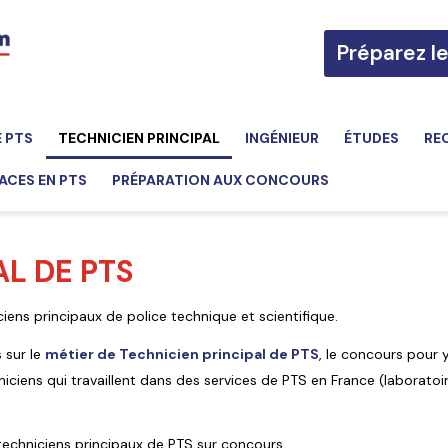
Préparez l
E PTS
TECHNICIEN PRINCIPAL
INGÉNIEUR
ÉTUDES
RE
ACES EN PTS
PRÉPARATION AUX CONCOURS
AL DE PTS
iens principaux de police technique et scientifique.
 sur le
métier de Technicien principal de PTS
, le concours pour 
ciens qui travaillent dans des services de PTS en France (laboratoi
techniciens principaux de PTS sur concours.