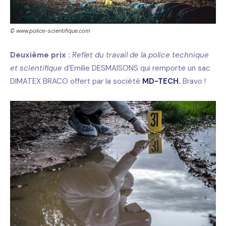
© www.police-scientifique.com
Deuxième prix :
Reflet du travail de la police technique
et scientifique
d’Emilie DESMAISONS qui remporte un sac
DIMATEX BRACO offert par la société
MD-TECH.
Bravo !