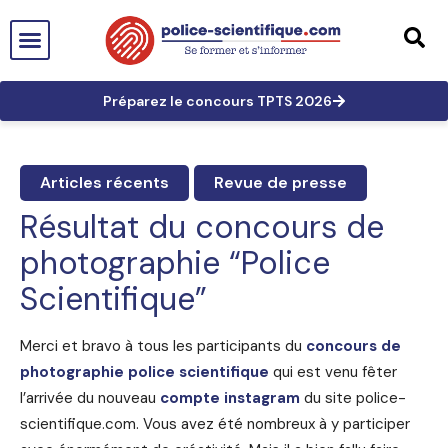
PTS EN FRANCE
TECHNICIEN DE PTS
TECHNICIEN PRINCIPAL
GRANDES AFFAIRES
LES TRACES EN PTS
PRÉPARATION AUX CONCOURS
Préparez le concours TPTS 2026
Articles récents
Revue de presse
Résultat du concours de
photographie “Police
Scientifique”
Merci et bravo à tous les participants du
concours de
photographie police scientifique
qui est venu fêter
l’arrivée du nouveau
compte instagram
du site police-
scientifique.com. Vous avez été nombreux à y participer