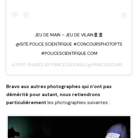
JEU DE MAIN – JEU DE VILAIN
@SITE.POLICE.SCIENTIFIQUE #CONCOURSPHOTOPTS
#POLICESCIENTIFIQUE.COM
A POST SHARED BY
PRINCESSOURSA
(@PRINCESSOURSA) ON
D
Bravo aux autres photographes qui n’ont pas
démérité pour autant, nous retiendrons
particulièrement
les photographies suivantes :