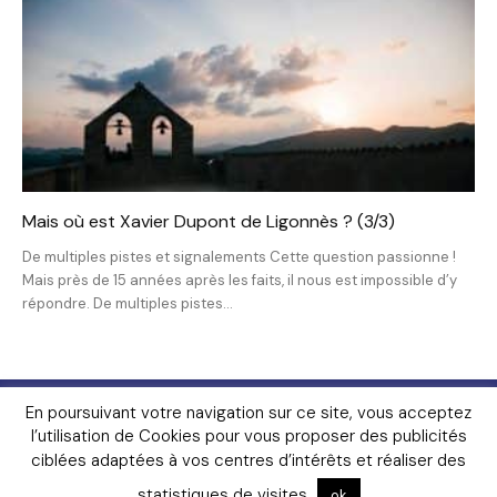
Mais où est Xavier Dupont de Ligonnès ? (3/3)
De multiples pistes et signalements Cette question passionne !
Mais près de 15 années après les faits, il nous est impossible d’y
répondre. De multiples pistes...
Livres
FAQ
Lexique
Contact
En poursuivant votre navigation sur ce site, vous acceptez
Mentions Légales
Contributeurs
Témoignages
l’utilisation de Cookies pour vous proposer des publicités
Gendarmerie
ciblées adaptées à vos centres d’intérêts et réaliser des
© Copyright 2026 – www.police-scientifique.com – Site
indépendant de référence sur la police scientifique, en ligne
statistiques de visites
ok