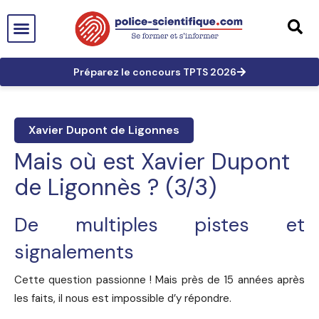
PTS EN FRANCE
TECHNICIEN DE PTS
TECHNICIEN PRINCIPAL
GRANDES AFFAIRES
LES TRACES EN PTS
PRÉPARATION AUX CONCOURS
Préparez le concours TPTS 2026
Xavier Dupont de Ligonnes
Mais où est Xavier Dupont
de Ligonnès ? (3/3)
De multiples pistes et
signalements
Cette question passionne ! Mais près de 15 années après
les faits, il nous est impossible d’y répondre.