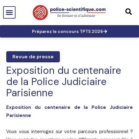
PTS EN FRANCE
TECHNICIEN DE PTS
TECHNICIEN PRINCIPAL
GRANDES AFFAIRES
LES TRACES EN PTS
PRÉPARATION AUX CONCOURS
Préparez le concours TPTS 2026
Revue de presse
Exposition du centenaire
de la Police Judiciaire
Parisienne
Exposition du centenaire de la Police Judiciaire
Parisienne
Vous vous interrogez sur votre parcours professionnel ?