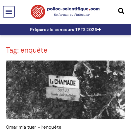
PTS EN FRANCE
TECHNICIEN DE PTS
TECHNICIEN PRINCIPAL
GRANDES AFFAIRES
LES TRACES EN PTS
PRÉPARATION AUX CONCOURS
Préparez le concours TPTS 2026
Tag: enquête
Omar m’a tuer – l’enquête