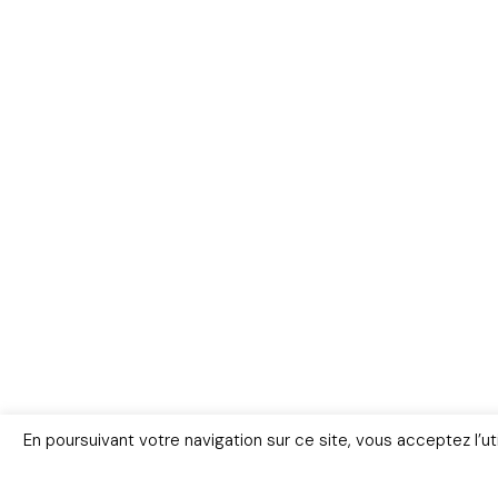
En poursuivant votre navigation sur ce site, vous acceptez l’u
Livres
FAQ
Lexiqu
© Copyright 2026 – www.police-scient