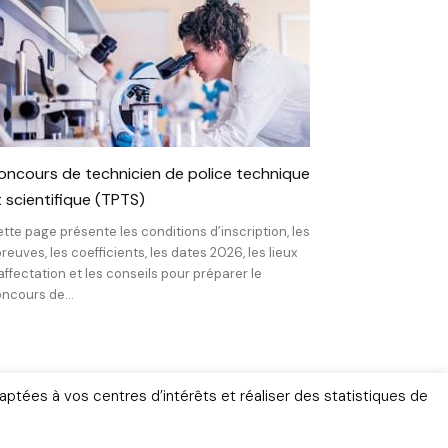
oncours de technicien de police technique
t scientifique (TPTS)
tte page présente les conditions d’inscription, les
reuves, les coefficients, les dates 2026, les lieux
affectation et les conseils pour préparer le
ncours de...
aptées à vos centres d’intérêts et réaliser des statistiques de
ignages
Gendarmerie
ne depuis 2011 – Tous droits réservés