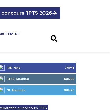
e concours TPTS 2026
CRUTEMENT
13K Fans
J'AIME
1446 Abonnés
SUIVRE
1K Abonnés
SUIVRE
réparation au concours TPTS