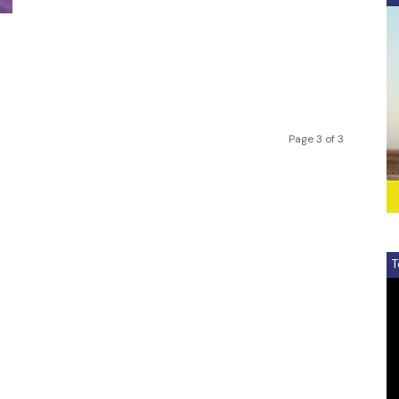
Page 3 of 3
T
V
Pl