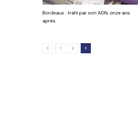
Bordeaux : trahi par son ADN, onze ans
après
1
2
3