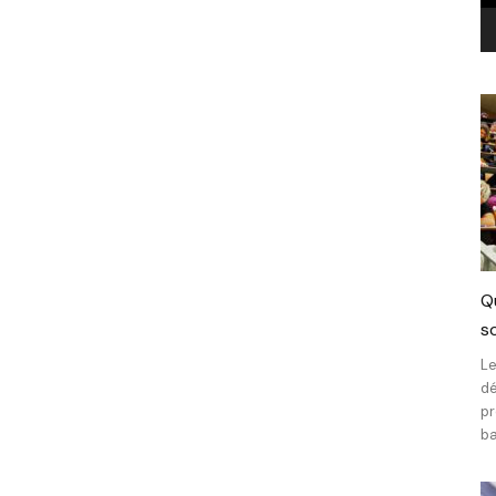
Q
sc
Le
dé
pr
ba