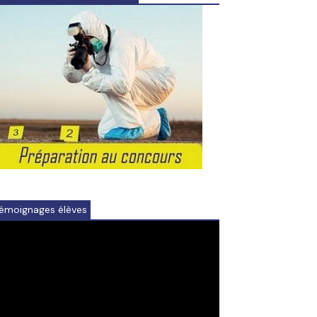
émoignages élèves
ideo
ayer