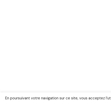
En poursuivant votre navigation sur ce site, vous acceptez l’u
Livres
FAQ
Lexiqu
© Copyright 2026 – www.police-scient