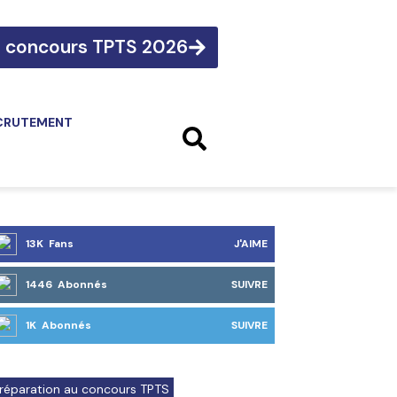
e concours TPTS 2026
CRUTEMENT
13K Fans
J'AIME
1446 Abonnés
SUIVRE
1K Abonnés
SUIVRE
réparation au concours TPTS