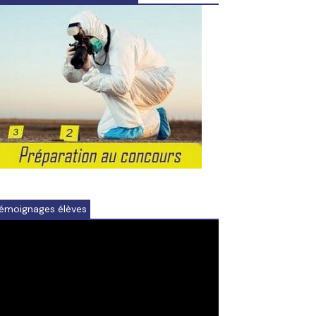
émoignages élèves
ideo
ayer