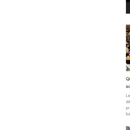
Q
sc
Le
dé
pr
ba