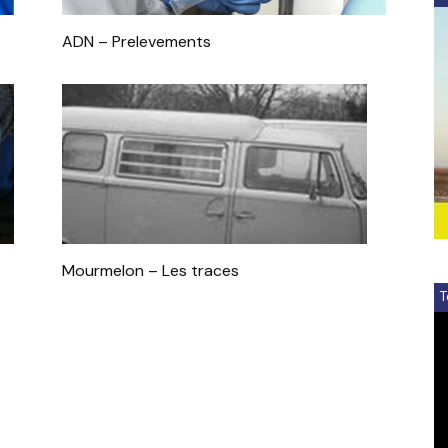
ADN – Prelevements
Mourmelon – Les traces
T
V
Pl