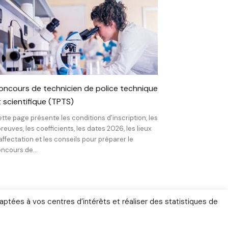
oncours de technicien de police technique
t scientifique (TPTS)
tte page présente les conditions d’inscription, les
reuves, les coefficients, les dates 2026, les lieux
affectation et les conseils pour préparer le
ncours de...
aptées à vos centres d’intérêts et réaliser des statistiques de
ignages
Gendarmerie
ne depuis 2011 – Tous droits réservés