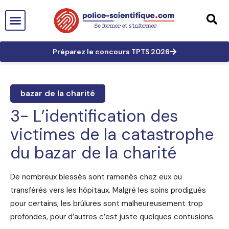
PTS EN FRANCE
TECHNICIEN DE PTS
TECHNICIEN PRINCIPAL
GRANDES AFFAIRES
LES TRACES EN PTS
PRÉPARATION AUX CONCOURS
Préparez le concours TPTS 2026
bazar de la charité
3- L’identification des
victimes de la catastrophe
du bazar de la charité
De nombreux blessés sont ramenés chez eux ou
transférés vers les hôpitaux. Malgré les soins prodigués
pour certains, les brûlures sont malheureusement trop
profondes, pour d’autres c’est juste quelques contusions.