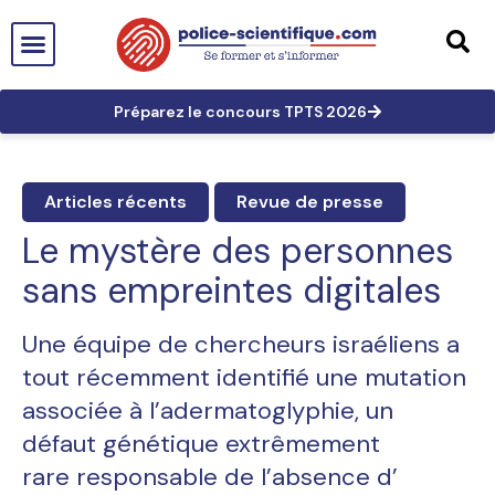
PTS EN FRANCE
TECHNICIEN DE PTS
TECHNICIEN PRINCIPAL
GRANDES AFFAIRES
LES TRACES EN PTS
PRÉPARATION AUX CONCOURS
Préparez le concours TPTS 2026
Articles récents
Revue de presse
Le mystère des personnes
sans empreintes digitales
Une équipe de chercheurs israéliens a
tout récemment identifié une mutation
associée à l’adermatoglyphie, un
défaut génétique extrêmement
rare responsable de l’absence d’