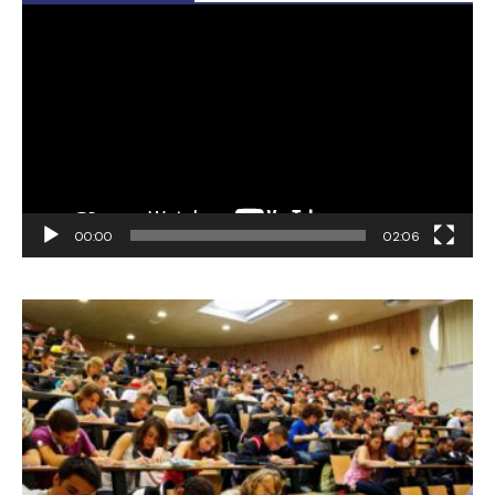
Video
Player
00:00
02:06