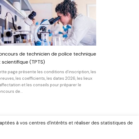
oncours de technicien de police technique
t scientifique (TPTS)
tte page présente les conditions d’inscription, les
reuves, les coefficients, les dates 2026, les lieux
affectation et les conseils pour préparer le
ncours de...
aptées à vos centres d’intérêts et réaliser des statistiques de
ignages
Gendarmerie
ne depuis 2011 – Tous droits réservés