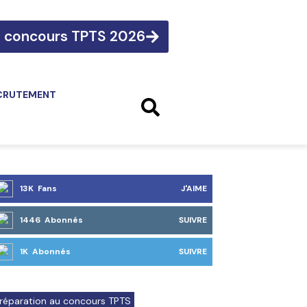
e concours TPTS 2026
CRUTEMENT
13K Fans
J'AIME
1446 Abonnés
SUIVRE
1K Abonnés
SUIVRE
réparation au concours TPTS