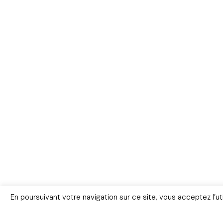
En poursuivant votre navigation sur ce site, vous acceptez l’u
Livres
FAQ
Lexiqu
© Copyright 2026 – www.police-scient