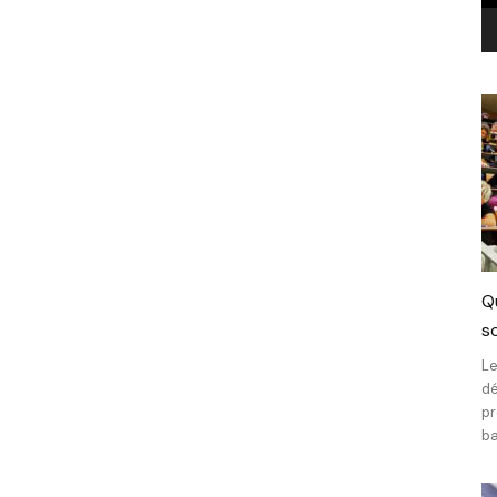
Q
sc
Le
dé
pr
ba