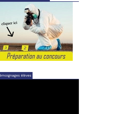
émoignages élèves
ideo
ayer