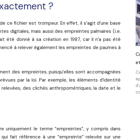
exactement ?
ce fichier est trompeur. En effet, il s’agit d’une base
s digitales, mais aussi des empreintes palmaires (
i.e.
ait été donné à sa création en 1987, car il n’a pas été
ommencé à relever également les empreintes de paumes à
C
e
ement des empreintes, puisqu’elles sont accompagnées
Ce
ép
évues par la loi. Par exemple, les éléments d’identité
d’
relevées, des clichés anthropométriques, la date et le
co
e uniquement le terme “empreintes”, y compris dans
, qui fait référence à une “empreinte” relevée sur une