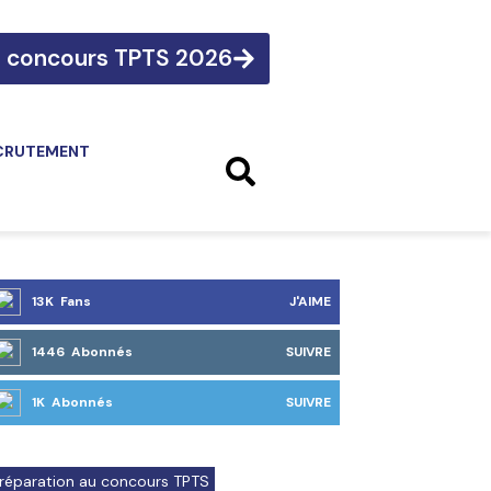
e concours TPTS 2026
CRUTEMENT
13K Fans
J'AIME
1446 Abonnés
SUIVRE
1K Abonnés
SUIVRE
réparation au concours TPTS