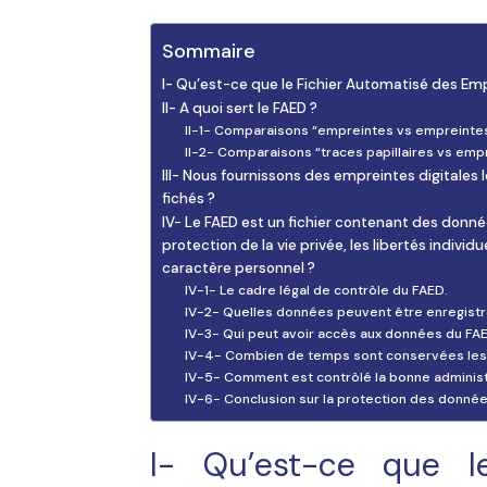
Sommaire
I- Qu’est-ce que le Fichier Automatisé des Em
II- A quoi sert le FAED ?
II-1- Comparaisons “empreintes vs empreintes
II-2- Comparaisons “traces papillaires vs emp
III- Nous fournissons des empreintes digitales l
fichés ?
IV- Le FAED est un fichier contenant des donn
protection de la vie privée, les libertés indivi
caractère personnel ?
IV-1- Le cadre légal de contrôle du FAED.
IV-2- Quelles données peuvent être enregistr
IV-3- Qui peut avoir accès aux données du FA
IV-4- Combien de temps sont conservées les 
IV-5- Comment est contrôlé la bonne administr
IV-6- Conclusion sur la protection des donnée
I- Qu’est-ce que l