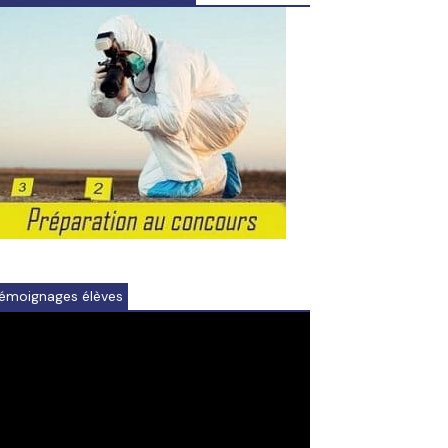
émoignages élèves
ideo
ayer