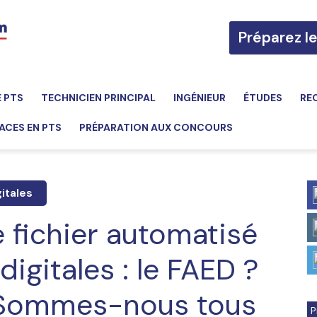
Préparez l
E PTS
TECHNICIEN PRINCIPAL
INGÉNIEUR
ÉTUDES
RE
ACES EN PTS
PRÉPARATION AUX CONCOURS
itales
 fichier automatisé
igitales : le FAED ?
? Sommes-nous tous
P