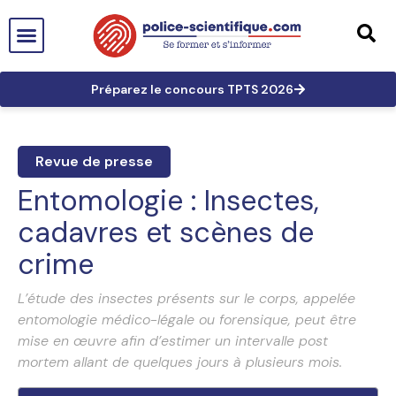
PTS EN FRANCE
TECHNICIEN DE PTS
TECHNICIEN PRINCIPAL
GRANDES AFFAIRES
LES TRACES EN PTS
PRÉPARATION AUX CONCOURS
Préparez le concours TPTS 2026
Revue de presse
Entomologie : Insectes,
cadavres et scènes de
crime
L’étude des insectes présents sur le corps, appelée
entomologie médico-légale ou forensique, peut être
mise en œuvre afin d’estimer un intervalle post
mortem allant de quelques jours à plusieurs mois.