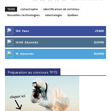
TAGS
catastrophe
identification de victimes
Nouvelles technologies
odontologie
Québec
13K Fans
J'AIME
1446 Abonnés
SUIVRE
1K Abonnés
SUIVRE
Préparation au concours TPTS