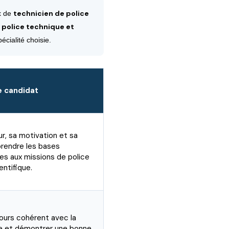
technicien de police
ux de
 police technique et
cialité choisie.
e candidat
ur, sa motivation et sa
rendre les bases
les aux missions de police
entifique.
cours cohérent avec la
ie et démontrer une bonne