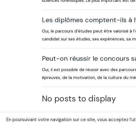
sciences forensiques. Le plus important est de
Les diplômes comptent-ils à l
Oui, le parcours d’études peut être valorisé à l’
candidat sur ses études, ses expériences, sa m
Peut-on réussir le concours s
Oui, il est possible de réussir avec des parcour
épreuves, de la motivation, de la culture du mé
No posts to display
En poursuivant votre navigation sur ce site, vous acceptez l’u
Livres
FAQ
Lexiqu
© Copyright 2026 – www.police-scient