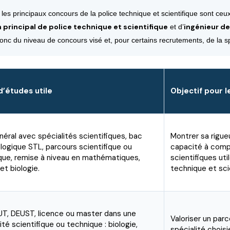
es principaux concours de la police technique et scientifique sont ce
 principal de police technique et scientifique
ingénieur de
et d’
nc du niveau de concours visé et, pour certains recrutements, de la spé
 d’études utile
Objectif pour l
éral avec spécialités scientifiques, bac
Montrer sa rigue
logique STL, parcours scientifique ou
capacité à comp
que, remise à niveau en mathématiques,
scientifiques uti
et biologie.
technique et sci
UT, DEUST, licence ou master dans une
Valoriser un par
ité scientifique ou technique : biologie,
spécialité chois