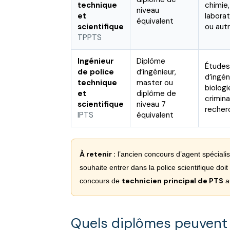
technique
chimie
niveau
et
laborat
équivalent
scientifique
ou aut
TPPTS
Ingénieur
Diplôme
Études 
de police
d’ingénieur,
d’ingén
technique
master ou
biologi
et
diplôme de
crimina
scientifique
niveau 7
recher
IPTS
équivalent
À retenir :
l’ancien concours d’agent spécialis
souhaite entrer dans la police scientifique doi
technicien principal de PTS
concours de
au
Quels diplômes peuvent a