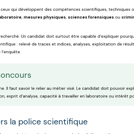
t ceux qui développent des compétences scientifiques, techniques o
aboratoire
,
mesures physiques
,
sciences forensiques
ou
crimi
echerché. Un candidat doit surtout être capable d’expliquer pourq
ntifique : relevé de traces et indices, analyses, exploitation de résu
 l’enquête.
 concours
ôme. Il faut savoir le relier au métier visé. Le candidat doit pouvoir ex
, esprit d’analyse, capacité à travailler en laboratoire ou intérêt po
s la police scientifique