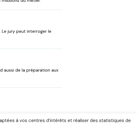
s missions du métier.
 Le jury peut interroger le
nd aussi de la préparation aux
aptées à vos centres d’intérêts et réaliser des statistiques de
ignages
Gendarmerie
ne depuis 2011 – Tous droits réservés