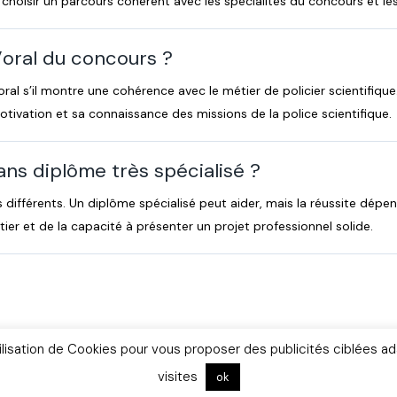
 choisir un parcours cohérent avec les spécialités du concours et le
’oral du concours ?
oral s’il montre une cohérence avec le métier de policier scientifique.
otivation et sa connaissance des missions de la police scientifique.
ans diplôme très spécialisé ?
s différents. Un diplôme spécialisé peut aider, mais la réussite dépe
tier et de la capacité à présenter un projet professionnel solide.
tilisation de Cookies pour vous proposer des publicités ciblées ad
e
Contact
Mentions Légales
Contributeurs
Témo
visites
ok
ifique.com – Site indépendant de référence sur la police scientifique, en lig