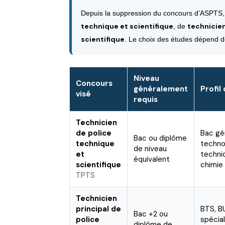
Depuis la suppression du concours d’ASPTS, l
technique et scientifique
technicien
, de
scientifique
. Le choix des études dépend do
Niveau
Concours
généralement
Profil
visé
requis
Technicien
de police
Bac gén
Bac ou diplôme
technique
techno
de niveau
et
techni
équivalent
scientifique
chimie 
TPTS
Technicien
principal de
BTS, B
Bac +2 ou
police
spécial
diplôme de