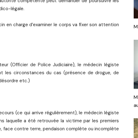
l’autorité compétente peut demander de poursuivre les
dico-légale.
in en charge d’examiner le corps va fixer son attention
M
ur (Officier de Police Judiciaire), le médecin légiste
ant les circonstances du cas (présence de drogue, de
désordre etc.)
M
a
ecours (ce qui arrive régulièrement), le médecin légiste
s laquelle a été retrouvée la victime par les premiers
re, face contre terre, pendaison complète ou incomplète