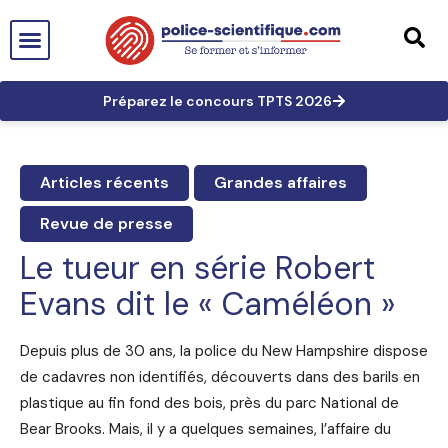
PTS EN FRANCE
TECHNICIEN DE PTS
TECHNICIEN PRINCIPAL
GRANDES AFFAIRES
LES TRACES EN PTS
PRÉPARATION AUX CONCOURS
Préparez le concours TPTS 2026
Articles récents
Grandes affaires
Revue de presse
Le tueur en série Robert
Evans dit le « Caméléon »
Depuis plus de 30 ans, la police du New Hampshire dispose
de cadavres non identifiés, découverts dans des barils en
plastique au fin fond des bois, près du parc National de
Bear Brooks. Mais, il y a quelques semaines, l’affaire du