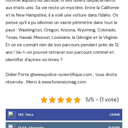
homme aujourd’hui décédé, ni ses divers déplacements
aux états unis. Sa vie reste un mystère. Entre la Californie
et le New Hampshire, il a volé une voiture dans l’Idaho. On
pense qu’il a pu sillonner un vaste périmètre dans tout le
pays : Washington, Oregon, Arizona, Wyoming, Colorado,
Texas, Hawaii, Missouri, Louisiane, la Géorgie et la Virginie.
Et on ne connaît rien de son parcours pendant près de 12
ans ! Va-t-on pouvoir retracer son parcours criminel et
identifier d’autres victimes ?
Didier Porte @www.police-scientifique.com , tous droits
réservés . Merci à www.forensicmag.com
5/5 - (1 vote)
13K Fans
J'AIME
1446 Abonnés
SUIVRE