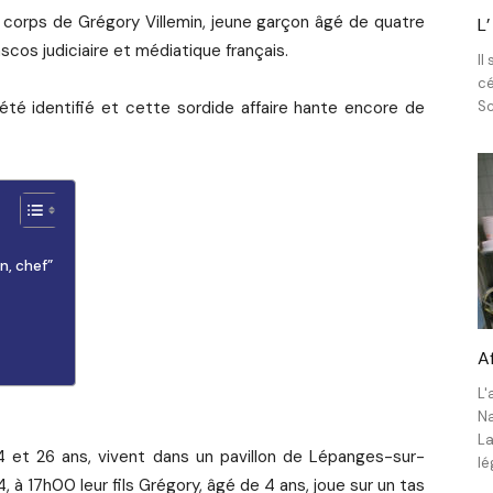
corps de Grégory Villemin, jeune garçon âgé de quatre
L
scos judiciaire et médiatique français.
Il
cé
 été identifié et cette sordide affaire hante encore de
Sc
n, chef”
A
L'
Na
La
24 et 26 ans, vivent dans un pavillon de Lépanges-sur-
lé
 à 17h00 leur fils Grégory, âgé de 4 ans, joue sur un tas