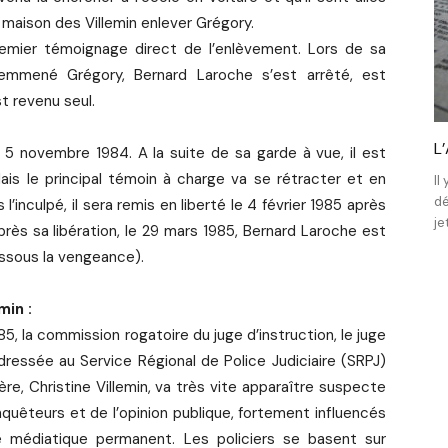
 maison des Villemin enlever Grégory.
premier témoignage direct de l’enlèvement. Lors de sa
 emmené Grégory, Bernard Laroche s’est arrêté, est
t revenu seul.
L
 5 novembre 1984. A la suite de sa garde à vue, il est
ais le principal témoin à charge va se rétracter et en
Il
dé
’inculpé, il sera remis en liberté le 4 février 1985 après
je
rès sa libération, le 29 mars 1985, Bernard Laroche est
essous la vengeance).
min :
85, la commission rogatoire du juge d’instruction, le juge
ressée au Service Régional de Police Judiciaire (SRPJ)
re, Christine Villemin, va très vite apparaître suspecte
quêteurs et de l’opinion publique, fortement influencés
 médiatique permanent. Les policiers se basent sur