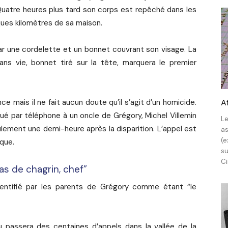
Quatre heures plus tard son corps est repêché dans les
lques kilomètres de sa maison.
par une cordelette et un bonnet couvrant son visage. La
ans vie, bonnet tiré sur la tête, marquera le premier
e mais il ne fait aucun doute qu’il s’agit d’un homicide.
A
é par téléphone à un oncle de Grégory, Michel Villemin
Le
ulement une demi-heure après la disparition. L’appel est
as
(e
uque.
su
Ci
s de chagrin, chef”
identifié par les parents de Grégory comme étant “le
u passera des centaines d’appels dans la vallée de la