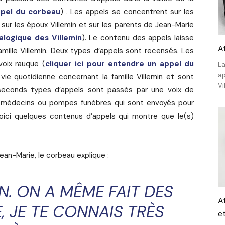
ppel du corbeau
) . Les appels se concentrent sur les
r sur les époux Villemin et sur les parents de Jean-Marie
alogique des Villemin
). Le contenu des appels laisse
A
amille Villemin. Deux types d’appels sont recensés. Les
voix rauque (
cliquer ici pour entendre un appel du
La
ap
 vie quotidienne concernant la famille Villemin et sont
Vi
seconds types d’appels sont passés par une voix de
 médecins ou pompes funèbres qui sont envoyés pour
 Voici quelques contenus d’appels qui montre que le(s)
Jean-Marie, le corbeau explique :
N. ON A MÊME FAIT DES
Af
, JE TE CONNAIS TRÈS
e