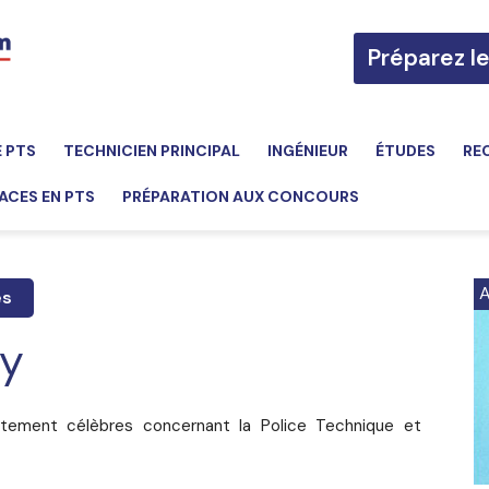
Préparez l
E PTS
TECHNICIEN PRINCIPAL
INGÉNIEUR
ÉTUDES
RE
ACES EN PTS
PRÉPARATION AUX CONCOURS
A
es
ry
tristement célèbres concernant la Police Technique et