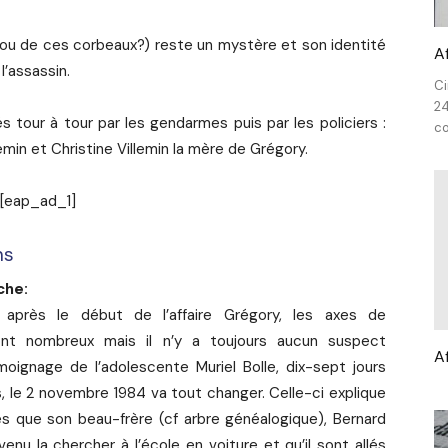
 (ou de ces corbeaux?) reste un mystère et son identité
A
’assassin.
Ci
24
 tour à tour par les gendarmes puis par les policiers :
co
min et Christine Villemin la mère de Grégory.
[eap_ad_1]
ns
che:
 après le début de l’affaire Grégory, les axes de
nt nombreux mais il n’y a toujours aucun suspect
A
moignage de l’adolescente Muriel Bolle, dix-sept jours
s, le 2 novembre 1984 va tout changer. Celle-ci explique
 que son beau-frère (cf arbre généalogique), Bernard
enu la chercher à l’école en voiture et qu’il sont allés