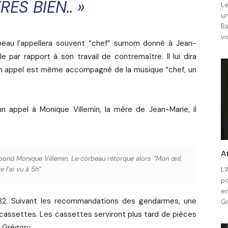
RÈS BIEN..
»
Le
un
Ba
vi
rbeau l’appellera souvent “chef” surnom donné à Jean-
 par rapport à son travail de contremaître. Il lui dira
. Un appel est même accompagné de la musique “chef, un
n appel à Monique Villemin, la mère de Jean-Marie, il
A
ond Monique Villemin. Le corbeau rétorque alors
“Mon œil,
je l’ai vu à 5h”
L'
po
en
2. Suivant les recommandations des gendarmes, une
Gr
 cassettes. Les cassettes serviront plus tard de pièces
 Grégory.