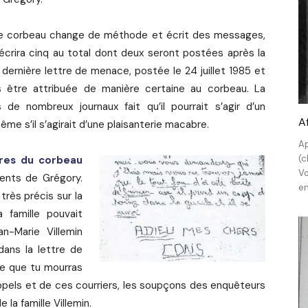
é, le corbeau change de méthode et écrit des messages,
 écrira cinq au total dont deux seront postées après la
dernière lettre de menace, postée le 24 juillet 1985 et
s être attribuée de manière certaine au corbeau. La
de nombreux journaux fait qu’il pourrait s’agir d’un
A
ême s’il s’agirait d’une plaisanterie macabre.
Ap
(c
tres du corbeau
Vo
ents de Grégory.
en
très précis sur la
 famille pouvait
an-Marie Villemin
ans la lettre de
ère que tu mourras
appels et de ces courriers, les soupçons des enquêteurs
la famille Villemin.