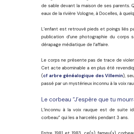
de sable devant la maison de ses parents. 
eaux de la rivière Vologne, à Docelles, à que
L’enfant est retrouvé pieds et poings liés 
publication d’une photographie du corps s
dérapage médiatique de l’affaire.
Le corps ne présente pas de trace de violenc
Cet acte abominable a en plus été revendiqu
(
cf arbre généalogique des Villemin
), se
passé par un mystérieux inconnu à la voix ra
Le corbeau “J’espère que tu mourra
L’inconnu à la voix rauque est de suite 
corbeau” qui les a harcelés pendant 3 ans.
Entre 1981 et 1983, ce(s) fameu(x) corbea